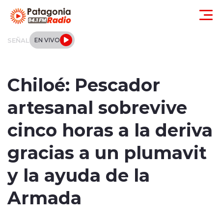
Click acá para ir directamente al contenido
SEÑAL
EN VIVO
Actualidad
Chiloé: Pescador
Regionales
artesanal sobrevive
Local
cinco horas a la deriva
Tendencias
gracias a un plumavit
Internacional
y la ayuda de la
Deportes
Armada
Entrevistas