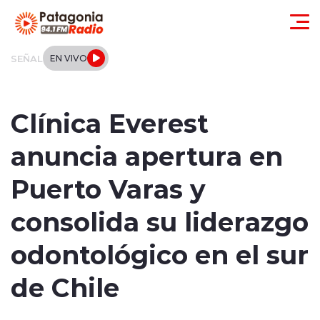
Click acá para ir directamente al contenido
SEÑAL
EN VIVO
Actualidad
Clínica Everest
Regionales
anuncia apertura en
Local
Puerto Varas y
Tendencias
consolida su liderazgo
Internacional
odontológico en el sur
Deportes
de Chile
Entrevistas