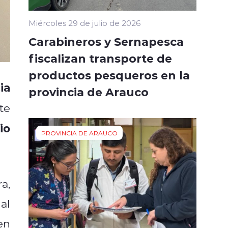
Miércoles 29 de julio de 2026
Carabineros y Sernapesca
fiscalizan transporte de
productos pesqueros en la
ia
provincia de Arauco
te
io
PROVINCIA DE ARAUCO
a,
al
en