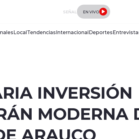
SEÑAL
EN VIVO
nales
Local
Tendencias
Internacional
Deportes
Entrevista
RIA INVERSIÓN
RÁN MODERNA 
DE ARAUCO