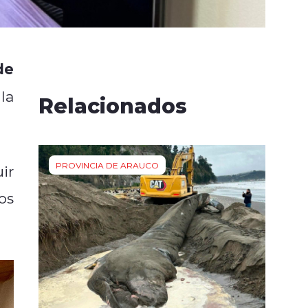
de
la
Relacionados
PROVINCIA DE ARAUCO
ir
os