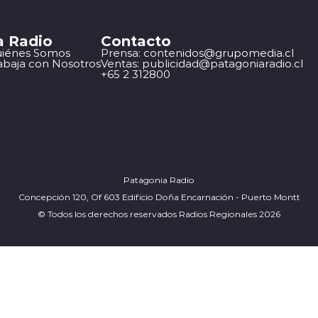
a Radio
Contacto
iénes Somos
Prensa: contenidos@grupomedia.cl
abaja con Nosotros
Ventas: publicidad@patagoniaradio.cl
+65 2 312800
Patagonia Radio
Concepción 120, Of 603 Edificio Doña Encarnación - Puerto Montt
© Todos los derechos reservados Radios Regionales 2026