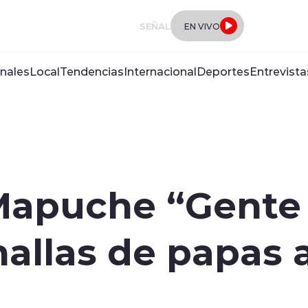
SEÑAL
EN VIVO
nales
Local
Tendencias
Internacional
Deportes
Entrevista
apuche “Gente d
allas de papas a