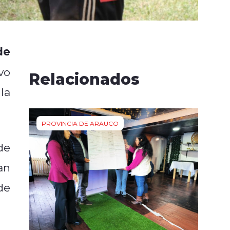
de
vo
Relacionados
la
PROVINCIA DE ARAUCO
de
an
de