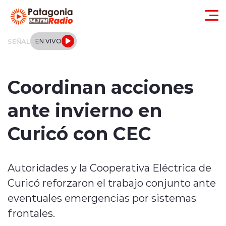
Click acá para ir directamente al contenido
SEÑAL
EN VIVO
Actualidad
Coordinan acciones
Regionales
ante invierno en
Local
Curicó con CEC
Tendencias
Autoridades y la Cooperativa Eléctrica de
Internacional
Curicó reforzaron el trabajo conjunto ante
Deportes
eventuales emergencias por sistemas
frontales.
Entrevistas