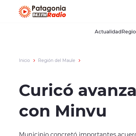
Click acá para ir directamente al contenido
Actualidad
Regio
Inicio
Región del Maule
Curicó avanza
con Minvu
Municipio concretó importantes acuerd