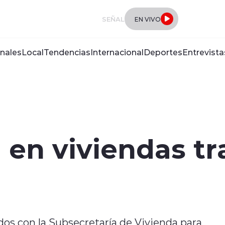
SEÑAL
EN VIVO
nales
Local
Tendencias
Internacional
Deportes
Entrevista
 en viviendas tr
os con la Subsecretaría de Vivienda para