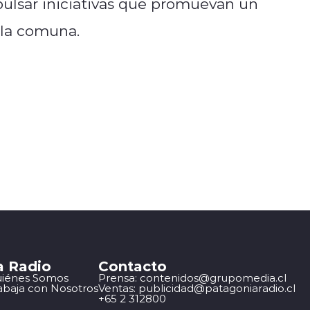
ulsar iniciativas que promuevan un
n la comuna.
a Radio
Contacto
iénes Somos
Prensa: contenidos@grupomedia.cl
abaja con Nosotros
Ventas: publicidad@patagoniaradio.cl
+65 2 312800