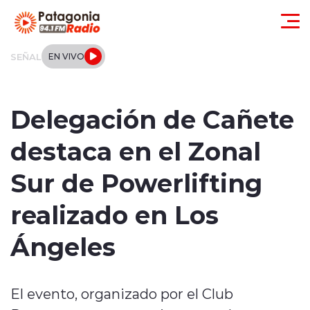
Click acá para ir directamente al contenido
SEÑAL
EN VIVO
Actualidad
Delegación de Cañete
Regionales
destaca en el Zonal
Local
Sur de Powerlifting
Tendencias
realizado en Los
Internacional
Ángeles
Deportes
El evento, organizado por el Club
Entrevistas