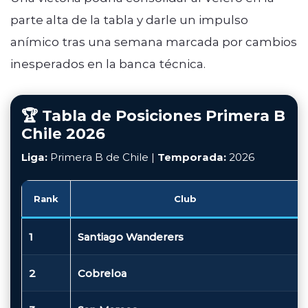
parte alta de la tabla y darle un impulso
anímico tras una semana marcada por cambios
inesperados en la banca técnica.
🏆 Tabla de Posiciones Primera B
Chile 2026
Liga:
Primera B de Chile |
Temporada:
2026
Rank
Club
1
Santiago Wanderers
2
Cobreloa