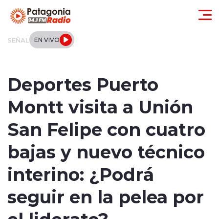
Click acá para ir directamente al contenido
SEÑAL
EN VIVO
Actualidad
Deportes Puerto
Regionales
Montt visita a Unión
Local
San Felipe con cuatro
Tendencias
bajas y nuevo técnico
Internacional
interino: ¿Podrá
Deportes
seguir en la pelea por
el liderato?
Entrevistas