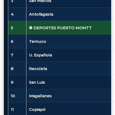
3
San Marcos
4
Antofagasta
5
⚽ DEPORTES PUERTO MONTT
6
Temuco
7
U. Española
8
Recoleta
9
San Luis
10
Magallanes
11
Copiapó