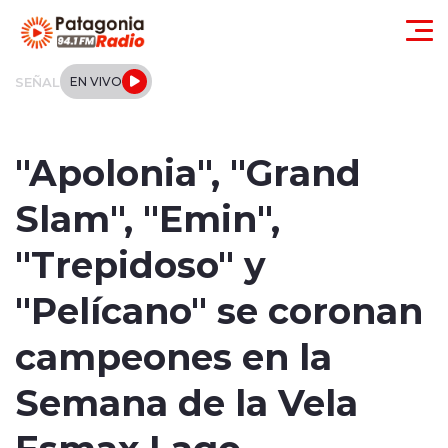
Click acá para ir directamente al contenido
SEÑAL
EN VIVO
Actualidad
"Apolonia", "Grand
Regionales
Slam", "Emin",
Local
"Trepidoso" y
Tendencias
"Pelícano" se coronan
Internacional
campeones en la
Deportes
Semana de la Vela
Esmax Lago
Entrevistas