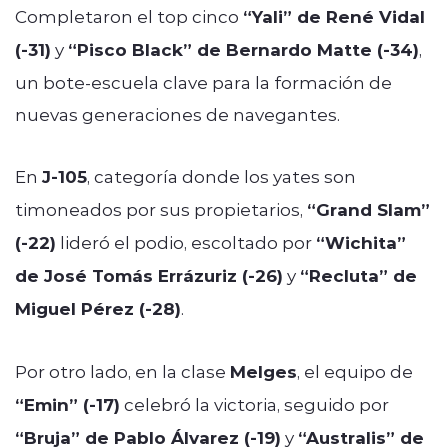
Completaron el top cinco
“Yali” de René Vidal
(-31)
y
“Pisco Black” de Bernardo Matte (-34)
,
un bote-escuela clave para la formación de
nuevas generaciones de navegantes.
En
J-105
, categoría donde los yates son
timoneados por sus propietarios,
“Grand Slam”
(-22)
lideró el podio, escoltado por
“Wichita”
de José Tomás Errázuriz (-26)
y
“Recluta” de
Miguel Pérez (-28)
.
Por otro lado, en la clase
Melges
, el equipo de
“Emin” (-17)
celebró la victoria, seguido por
“Bruja” de Pablo Álvarez (-19)
y
“Australis” de