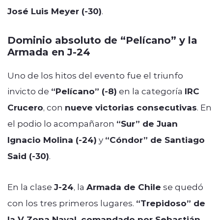
José Luis Meyer (-30)
.
Dominio absoluto de “Pelícano” y la
Armada en J-24
Uno de los hitos del evento fue el triunfo
invicto de
“Pelícano” (-8)
en la categoría
IRC
Crucero
, con
nueve victorias consecutivas
. En
el podio lo acompañaron
“Sur” de Juan
Ignacio Molina (-24)
y
“Cóndor” de Santiago
Said (-30)
.
En la clase
J-24
, la
Armada de Chile
se quedó
con los tres primeros lugares.
“Trepidoso” de
la V Zona Naval, comandado por Sebastián