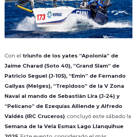
Con el
triunfo de los yates “Apolonia” de
Jaime Charad (Soto 40), “Grand Slam” de
Patricio Seguel (J-105), “Emin” de Fernando
Gallyas (Melges), “Trepidoso” de la V Zona
Naval al mando de Sebastián Lira (J-24) y
“Pelícano” de Ezequías Alliende y Alfredo
Valdés (IRC Cruceros)
, concluyó este sábado la
Semana de la Vela Esmax Lago Llanquihue
2025
. Este evento, considerado el más