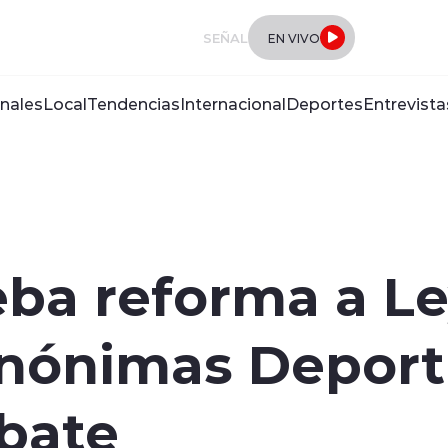
SEÑAL
EN VIVO
nales
Local
Tendencias
Internacional
Deportes
Entrevista
ba reforma a Le
nónimas Deporti
bate