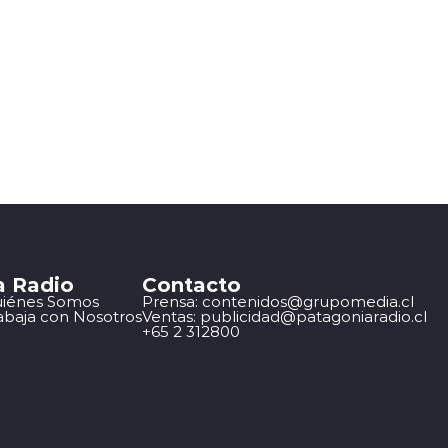
a Radio
Contacto
iénes Somos
Prensa: contenidos@grupomedia.cl
abaja con Nosotros
Ventas: publicidad@patagoniaradio.cl
+65 2 312800