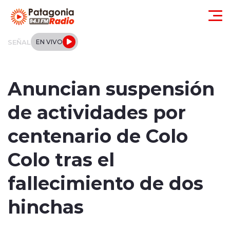
Click acá para ir directamente al contenido
SEÑAL
EN VIVO
Actualidad
Anuncian suspensión
Regionales
de actividades por
Local
centenario de Colo
Tendencias
Colo tras el
Internacional
fallecimiento de dos
Deportes
hinchas
Entrevistas