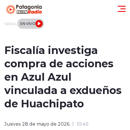
Click acá para ir directamente al contenido
SEÑAL
EN VIVO
Actualidad
Fiscalía investiga
Regionales
compra de acciones
Local
en Azul Azul
Tendencias
vinculada a exdueños
Internacional
de Huachipato
Deportes
Jueves 28 de mayo de 2026
10:45
Entrevistas