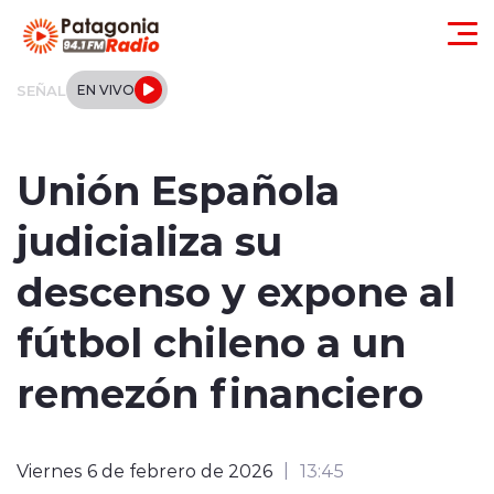
Click acá para ir directamente al contenido
SEÑAL
EN VIVO
Actualidad
Unión Española
Regionales
judicializa su
Local
descenso y expone al
Tendencias
fútbol chileno a un
Internacional
remezón financiero
Deportes
Viernes 6 de febrero de 2026
13:45
Entrevistas