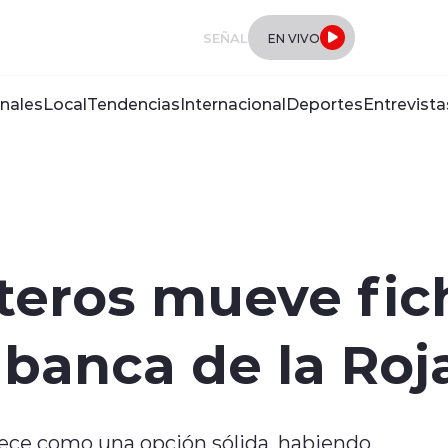
SEÑAL
EN VIVO
nales
Local
Tendencias
Internacional
Deportes
Entrevista
eros mueve fich
 banca de la Roj
arece como una opción sólida, habiendo