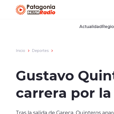
Click acá para ir directamente al contenido
Actualidad
Regio
Inicio
Deportes
Gustavo Quint
carrera por la
Tras la salida de Gareca, Quinteros ap