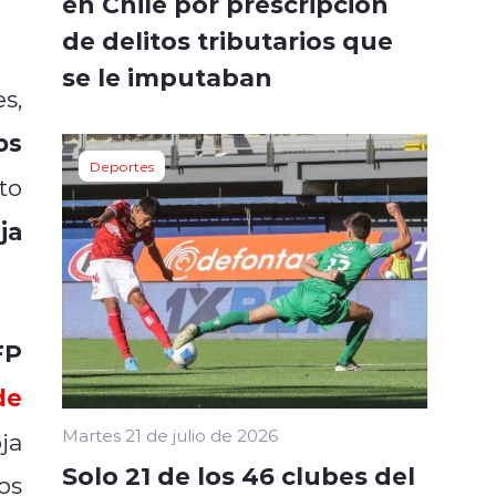
en Chile por prescripción
de delitos tributarios que
se le imputaban
s,
os
Deportes
to
ja
FP
de
Martes 21 de julio de 2026
ja
Solo 21 de los 46 clubes del
os