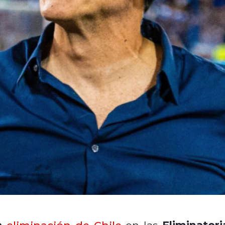
la
Eliminatori
eliminación de Chile
en las