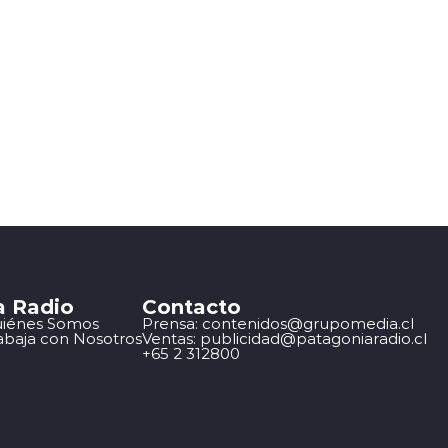
a Radio
Contacto
iénes Somos
Prensa: contenidos@grupomedia.cl
abaja con Nosotros
Ventas: publicidad@patagoniaradio.cl
+65 2 312800