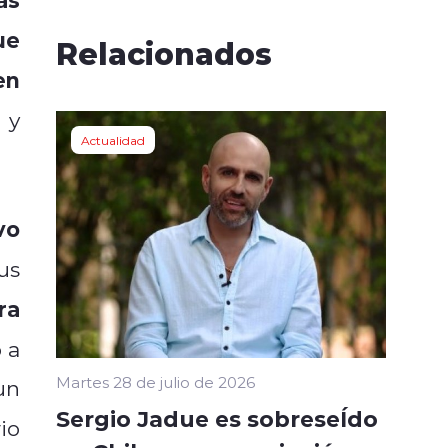
ue
Relacionados
en
 y
Actualidad
vo
us
ra
 a
Martes 28 de julio de 2026
un
Sergio Jadue es sobreseÍdo
io