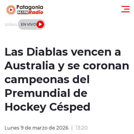
Click acá para ir directamente al contenido
SEÑAL
EN VIVO
Actualidad
Las Diablas vencen a
Regionales
Australia y se coronan
Local
campeonas del
Tendencias
Premundial de
Internacional
Hockey Césped
Deportes
Lunes 9 de marzo de 2026
13:20
Entrevistas