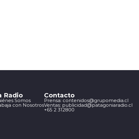
a Radio
Contacto
iénes Somos
Prensa: contenidos@grupomedia.cl
abaja con Nosotros
Ventas: publicidad@patagoniaradio.cl
+65 2 312800