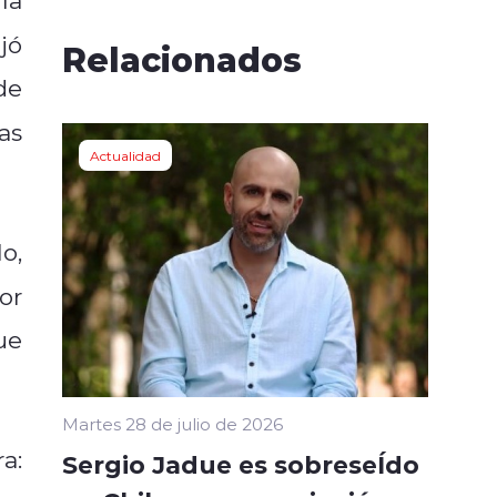
jó
Relacionados
de
as
Actualidad
o,
or
ue
Martes 28 de julio de 2026
a:
Sergio Jadue es sobreseÍdo