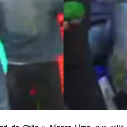
dad de Chile
Alianza Lima
y
, que selló 