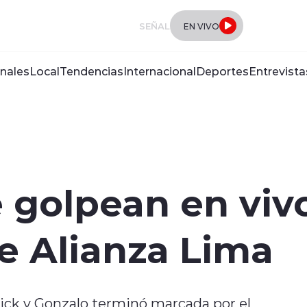
SEÑAL
EN VIVO
nales
Local
Tendencias
Internacional
Deportes
Entrevista
e golpean en vivo
e Alianza Lima
rick y Gonzalo terminó marcada por el