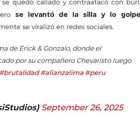
o se quedó callado y contraatacó con burl
se levantó de la silla y lo golp
ñero
nte se viralizó en redes sociales.
ama de Erick & Gonzalo, donde el
tacado por su compañero Chevaristo luego
#brutalidad
#alianzalima
#peru
siStudios)
September 26, 2025