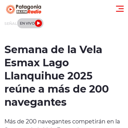
Click acá para ir directamente al contenido
SEÑAL
EN VIVO
Actualidad
Semana de la Vela
Regionales
Esmax Lago
Local
Llanquihue 2025
Tendencias
reúne a más de 200
Internacional
navegantes
Deportes
Más de 200 navegantes competirán en la
Entrevistas