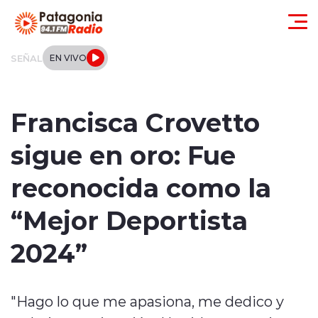
Click acá para ir directamente al contenido
SEÑAL
EN VIVO
Actualidad
Francisca Crovetto
Regionales
sigue en oro: Fue
Local
reconocida como la
Tendencias
“Mejor Deportista
Internacional
2024”
Deportes
"Hago lo que me apasiona, me dedico y
Entrevistas