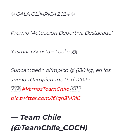
✨ GALA OLÍMPICA 2024 ✨
Premio "Actuación Deportiva Destacada"
Yasmani Acosta – Lucha 🤼
Subcampeón olímpico 🥈 (130 kg) en los
Juegos Olímpicos de París 2024
🇫🇷.
#VamosTeamChile
🇨🇱
pic.twitter.com/IfXqh3MRlC
— Team Chile
(@TeamChile_COCH)