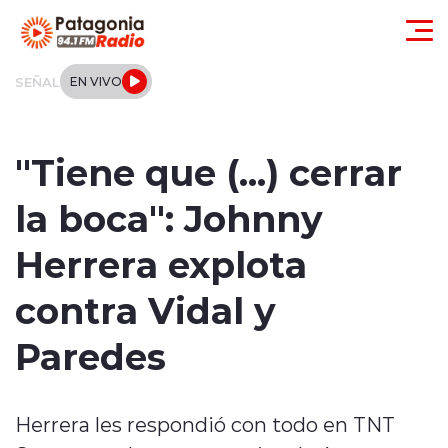
Click acá para ir directamente al contenido
SEÑAL
EN VIVO
Actualidad
"Tiene que (...) cerrar
Regionales
la boca": Johnny
Local
Herrera explota
Tendencias
contra Vidal y
Internacional
Paredes
Deportes
Herrera les respondió con todo en TNT
Entrevistas