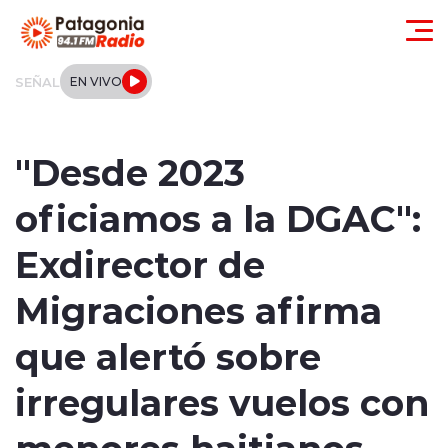
Click acá para ir directamente al contenido
SEÑAL
EN VIVO
Actualidad
"Desde 2023
Regionales
oficiamos a la DGAC":
Local
Exdirector de
Tendencias
Migraciones afirma
Internacional
que alertó sobre
Deportes
irregulares vuelos con
menores haitianos
Entrevistas