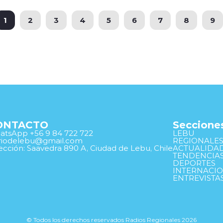
1
2
3
4
5
6
7
8
9
ONTACTO
Seccione
tsApp +56 9 84 722 722
LEBU
ariodelebu@gmail.com
REGIONALE
ección: Saavedra 890 A, Ciudad de Lebu, Chile
ACTUALIDA
TENDENCIA
DEPORTES
INTERNACI
ENTREVISTA
© Todos los derechos reservados Radios Regionales 2026