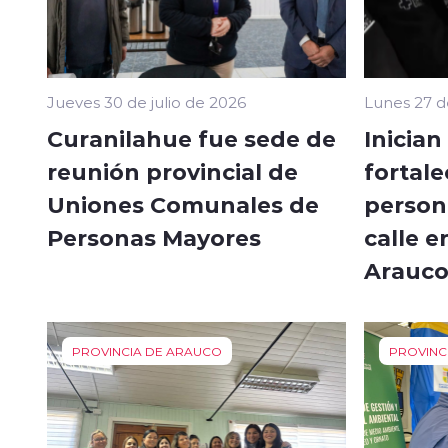
Jueves 30 de julio de 2026
Lunes 27 d
Curanilahue fue sede de
Inicia
reunión provincial de
fortale
Uniones Comunales de
person
Personas Mayores
calle e
Arauc
PROVINCIA DE ARAUCO
PROVINC