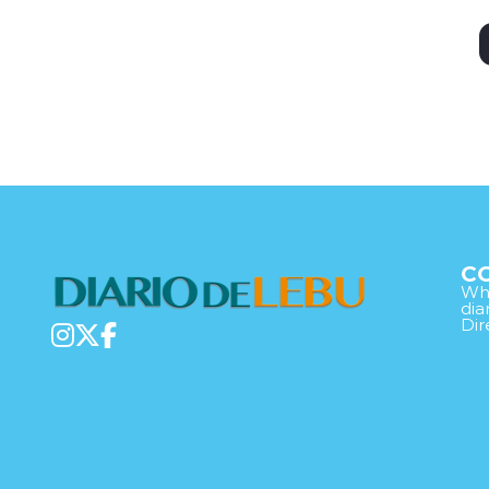
C
Wha
di
Dir