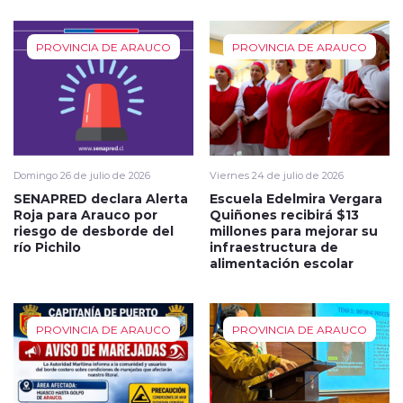
PROVINCIA DE ARAUCO
PROVINCIA DE ARAUCO
Domingo 26 de julio de 2026
Viernes 24 de julio de 2026
SENAPRED declara Alerta
Escuela Edelmira Vergara
Roja para Arauco por
Quiñones recibirá $13
riesgo de desborde del
millones para mejorar su
río Pichilo
infraestructura de
alimentación escolar
PROVINCIA DE ARAUCO
PROVINCIA DE ARAUCO