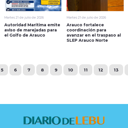
Martes 21 de julio de 2026
Martes 21 de julio de 2026
Autoridad Marítima emite
Arauco fortalece
aviso de marejadas para
coordinación para
el Golfo de Arauco
avanzar en el traspaso al
SLEP Arauco Norte
5
6
7
8
9
10
11
12
13