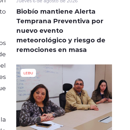
Jueves 6 de agosto de 2026
Biobío mantiene Alerta
to
Temprana Preventiva por
nuevo evento
meteorológico y riesgo de
os
remociones en masa
de
el
LEBU
es
ue
la