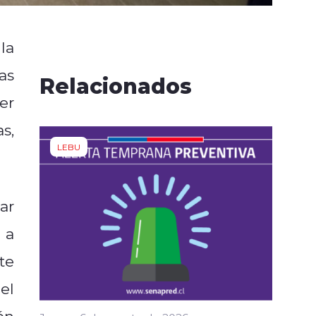
la
as
Relacionados
er
s,
LEBU
ar
 a
te
el
ón