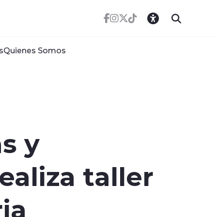
s
Quienes Somos
s y
aliza taller
ria