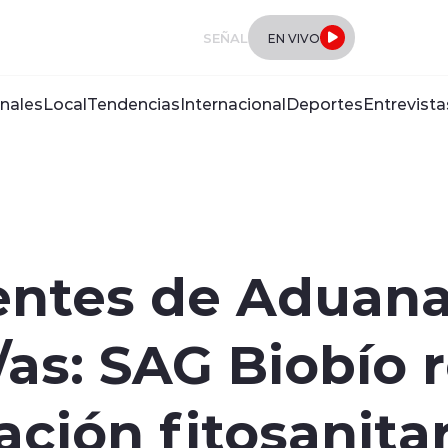
SEÑAL
EN VIVO
nales
Local
Tendencias
Internacional
Deportes
Entrevista
entes de Aduana
s: SAG Biobío re
ación fitosanita