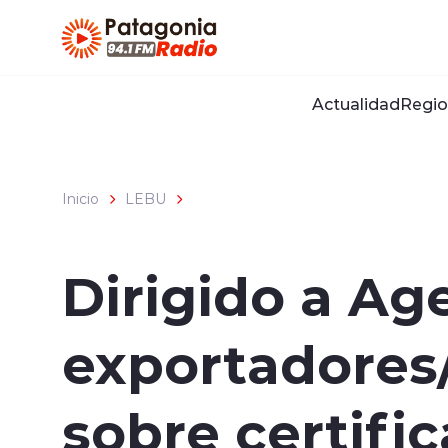
Click acá para ir directamente al contenido
Actualidad
Regio
Inicio
LEBU
Dirigido a Ag
exportadores/a
sobre certific