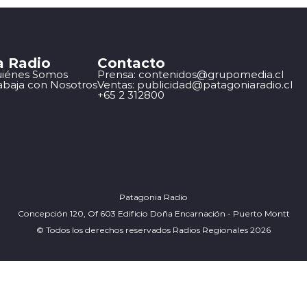
a Radio
Contacto
iénes Somos
Prensa: contenidos@grupomedia.cl
abaja con Nosotros
Ventas: publicidad@patagoniaradio.cl
+65 2 312800
Patagonia Radio
Concepción 120, Of 603 Edificio Doña Encarnación - Puerto Montt
© Todos los derechos reservados Radios Regionales 2026