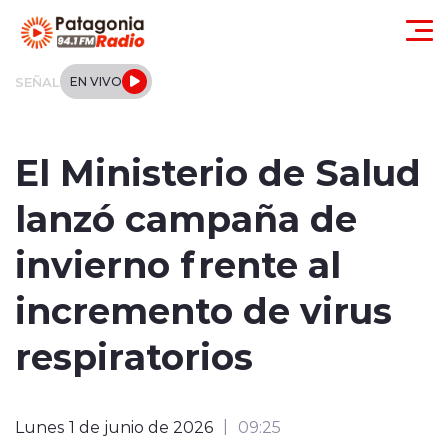
Click acá para ir directamente al contenido
SEÑAL
EN VIVO
Actualidad
El Ministerio de Salud
Regionales
lanzó campaña de
Local
invierno frente al
Tendencias
incremento de virus
Internacional
respiratorios
Deportes
Lunes 1 de junio de 2026
09:25
Entrevistas