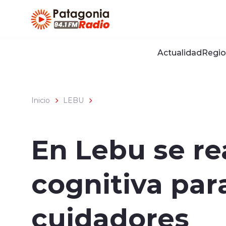
Click acá para ir directamente al contenido
Actualidad
Regio
Inicio
LEBU
En Lebu se re
cognitiva par
cuidadores