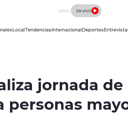
SEÑAL
EN VIVO
nales
Local
Tendencias
Internacional
Deportes
Entrevista
aliza jornada de
a personas mayo