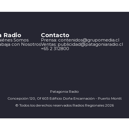
a Radio
Contacto
iénes Somos
Prensa: contenidos@grupomedia.cl
abaja con Nosotros
Ventas: publicidad@patagoniaradio.cl
+65 2 312800
Patagonia Radio
Concepción 120, Of 603 Edificio Doña Encarnación - Puerto Montt
© Todos los derechos reservados Radios Regionales 2026