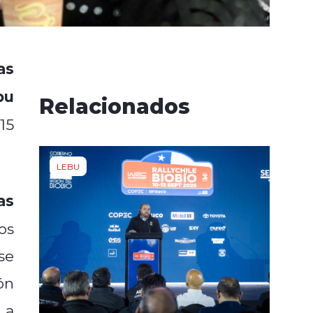
as
bu
Relacionados
15
LEBU
as
os
se
ón
 a