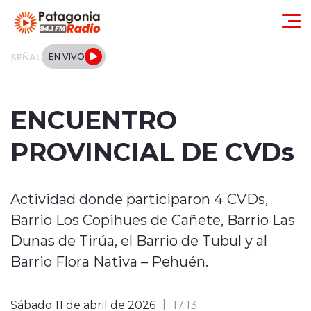
Click acá para ir directamente al contenido
SEÑAL
EN VIVO
Actualidad
ENCUENTRO
Regionales
PROVINCIAL DE CVDs
Local
Actividad donde participaron 4 CVDs,
Tendencias
Barrio Los Copihues de Cañete, Barrio Las
Internacional
Dunas de Tirúa, el Barrio de Tubul y al
Barrio Flora Nativa – Pehuén.
Deportes
Entrevistas
Sábado 11 de abril de 2026
17:13