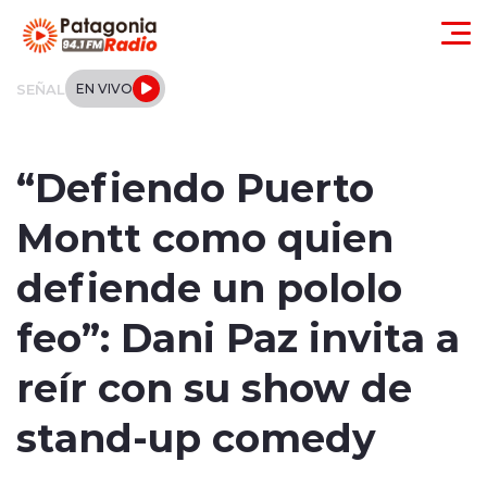
Click acá para ir directamente al contenido
SEÑAL
EN VIVO
Actualidad
“Defiendo Puerto
Regionales
Montt como quien
Local
defiende un pololo
Tendencias
feo”: Dani Paz invita a
Internacional
reír con su show de
Deportes
stand-up comedy
Entrevistas