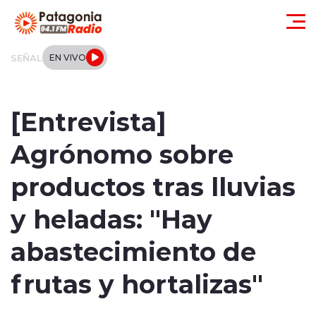
Click acá para ir directamente al contenido
SEÑAL
EN VIVO
Actualidad
[Entrevista]
Regionales
Agrónomo sobre
Local
productos tras lluvias
Tendencias
y heladas: "Hay
Internacional
abastecimiento de
Deportes
frutas y hortalizas"
Entrevistas