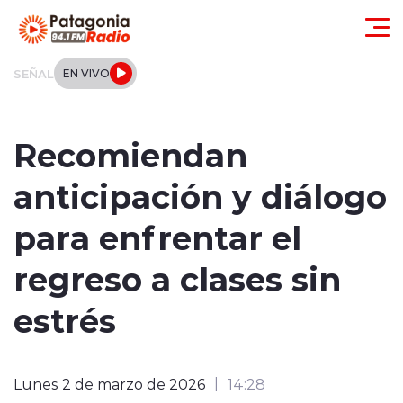
Click acá para ir directamente al contenido
SEÑAL
EN VIVO
Actualidad
Recomiendan
Regionales
anticipación y diálogo
Local
para enfrentar el
Tendencias
regreso a clases sin
Internacional
estrés
Deportes
Lunes 2 de marzo de 2026
14:28
Entrevistas