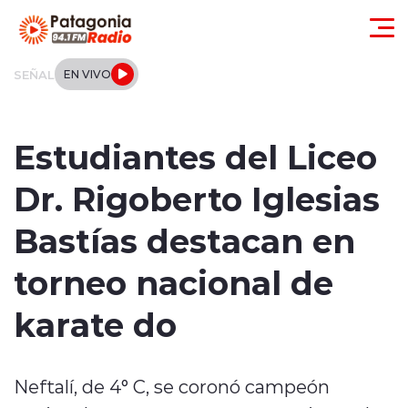
Click acá para ir directamente al contenido
SEÑAL
EN VIVO
Actualidad
Estudiantes del Liceo
Regionales
Dr. Rigoberto Iglesias
Local
Bastías destacan en
Tendencias
torneo nacional de
Internacional
karate do
Deportes
Neftalí, de 4° C, se coronó campeón
Entrevistas