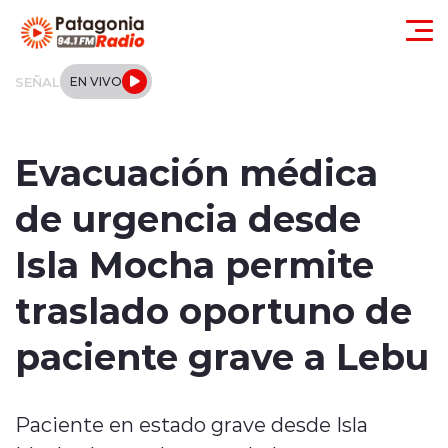
Click acá para ir directamente al contenido
SEÑAL
EN VIVO
Actualidad
Evacuación médica
Regionales
de urgencia desde
Local
Isla Mocha permite
Tendencias
traslado oportuno de
Internacional
paciente grave a Lebu
Deportes
Paciente en estado grave desde Isla
Entrevistas