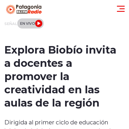
Click acá para ir directamente al contenido
SEÑAL
EN VIVO
Actualidad
Explora Biobío invita
Regionales
a docentes a
Local
promover la
Tendencias
creatividad en las
Internacional
aulas de la región
Deportes
Dirigida al primer ciclo de educación
Entrevistas