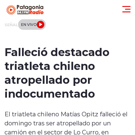
Click acá para ir directamente al contenido
SEÑAL
EN VIVO
Actualidad
Falleció destacado
Regionales
triatleta chileno
Local
atropellado por
Tendencias
indocumentado
Internacional
El triatleta chileno Matías Opitz falleció el
Deportes
domingo tras ser atropellado por un
Entrevistas
camión en el sector de Lo Curro, en