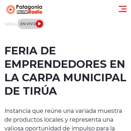
Click acá para ir directamente al contenido
SEÑAL
EN VIVO
Actualidad
FERIA DE
Regionales
EMPRENDEDORES EN
Local
LA CARPA MUNICIPAL
Tendencias
DE TIRÚA
Internacional
Instancia que reúne una variada muestra
Deportes
de productos locales y representa una
Entrevistas
valiosa oportunidad de impulso para la