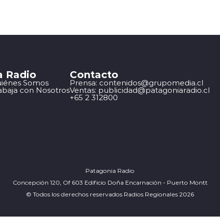
a Radio
Contacto
iénes Somos
Prensa: contenidos@grupomedia.cl
abaja con Nosotros
Ventas: publicidad@patagoniaradio.cl
+65 2 312800
Patagonia Radio
Concepción 120, Of 603 Edificio Doña Encarnación - Puerto Montt
© Todos los derechos reservados Radios Regionales 2026