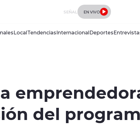
SEÑAL
EN VIVO
nales
Local
Tendencias
Internacional
Deportes
Entrevista
a a emprendedor
sión del progra