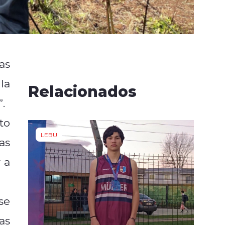
as
la
Relacionados
.
to
LEBU
as
 a
se
as