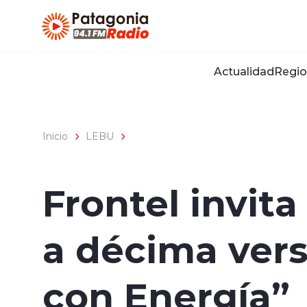
Click acá para ir directamente al contenido
Actualidad
Regio
Inicio
LEBU
Frontel invit
a décima ver
con Energía”