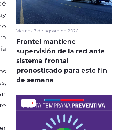
dé
uy
ho
Viernes 7 de agosto de 2026
ra
Frontel mantiene
ía
supervisión de la red ante
sistema frontal
pronosticado para este fin
as
de semana
s,
an
LEBU
re
er