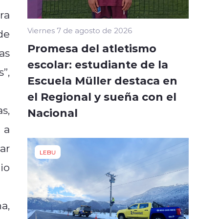
ra
Viernes 7 de agosto de 2026
de
Promesa del atletismo
as
escolar: estudiante de la
”,
Escuela Müller destaca en
el Regional y sueña con el
s,
Nacional
 a
ar
LEBU
io
a,