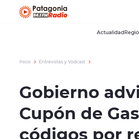
Click acá para ir directamente al contenido
Actualidad
Regio
Inicio
Entrevistas y Vodcast
Gobierno advi
Cupón de Gas
códigos por r