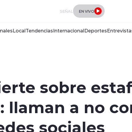
SEÑAL
EN VIVO
nales
Local
Tendencias
Internacional
Deportes
Entrevista
erte sobre estaf
: llaman a no c
edes sociales