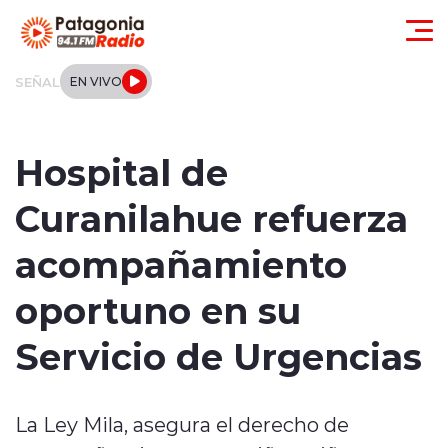
Click acá para ir directamente al contenido
SEÑAL
EN VIVO
Actualidad
Hospital de
Regionales
Curanilahue refuerza
Local
acompañamiento
Tendencias
oportuno en su
Internacional
Servicio de Urgencias
Deportes
La Ley Mila, asegura el derecho de
Entrevistas