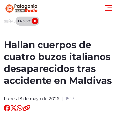
Click acá para ir directamente al contenido
SEÑAL
EN VIVO
Actualidad
Hallan cuerpos de
Regionales
cuatro buzos italianos
Local
desaparecidos tras
Tendencias
accidente en Maldivas
Internacional
Lunes 18 de mayo de 2026
15:17
Deportes
Entrevistas