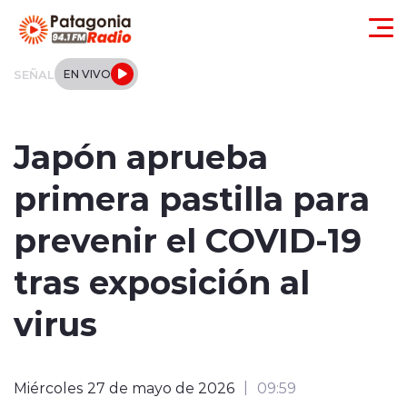
Click acá para ir directamente al contenido
SEÑAL
EN VIVO
Actualidad
Japón aprueba
Regionales
primera pastilla para
Local
prevenir el COVID-19
Tendencias
tras exposición al
Internacional
virus
Deportes
Miércoles 27 de mayo de 2026
09:59
Entrevistas