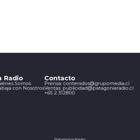
a Radio
Contacto
iénes Somos
Prensa: contenidos@grupomedia.cl
abaja con Nosotros
Ventas: publicidad@patagoniaradio.cl
+65 2 312800
Patagonia Radio