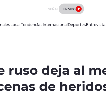
SEÑAL
EN VIVO
nales
Local
Tendencias
Internacional
Deportes
Entrevista
 ruso deja al m
cenas de herido