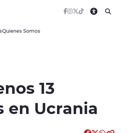
s
Quienes Somos
enos 13
s en Ucrania