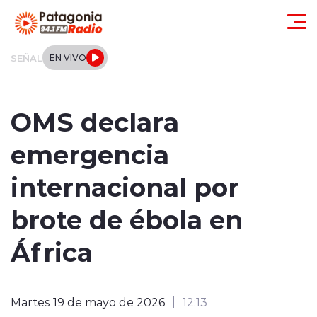
Click acá para ir directamente al contenido
SEÑAL
EN VIVO
Actualidad
OMS declara
Regionales
emergencia
Local
internacional por
Tendencias
brote de ébola en
Internacional
África
Deportes
Martes 19 de mayo de 2026
12:13
Entrevistas