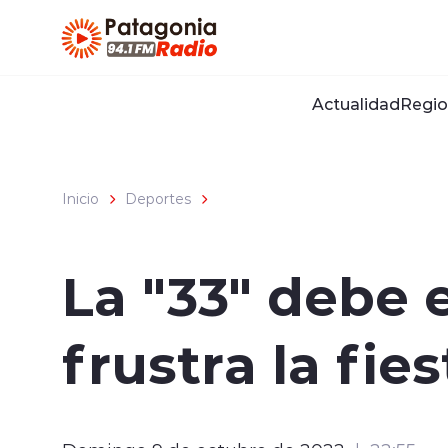
Click acá para ir directamente al contenido
Actualidad
Regio
Inicio
Deportes
La "33" debe 
frustra la fie