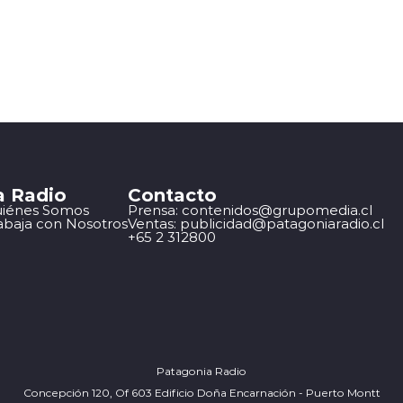
a Radio
Contacto
iénes Somos
Prensa: contenidos@grupomedia.cl
abaja con Nosotros
Ventas: publicidad@patagoniaradio.cl
+65 2 312800
Patagonia Radio
Concepción 120, Of 603 Edificio Doña Encarnación - Puerto Montt