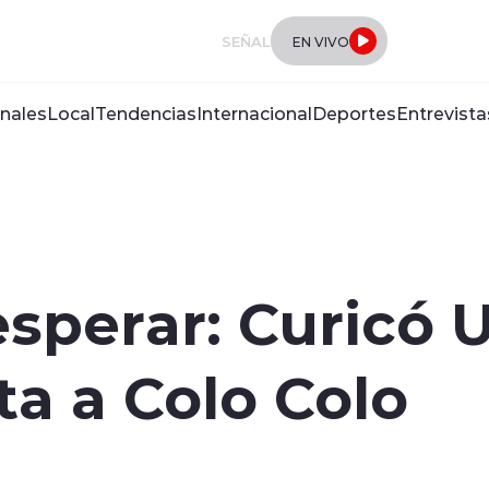
SEÑAL
EN VIVO
nales
Local
Tendencias
Internacional
Deportes
Entrevista
esperar: Curicó 
sta a Colo Colo