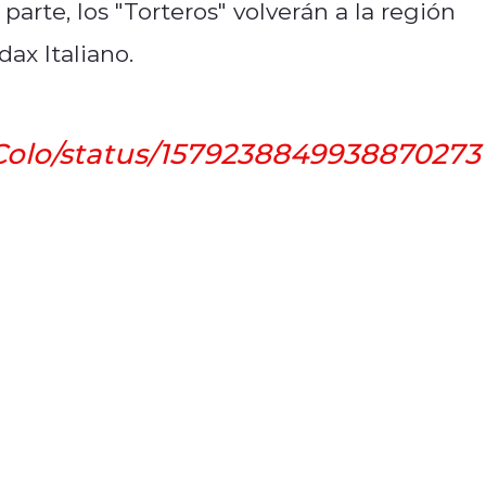
arte, los "Torteros" volverán a la región
ax Italiano.
oColo/status/1579238849938870273