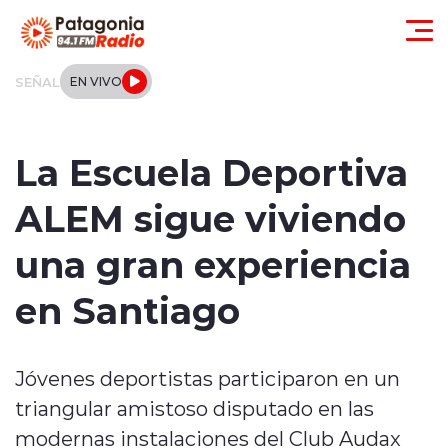
Click acá para ir directamente al contenido
SEÑAL
EN VIVO
Actualidad
La Escuela Deportiva
Regionales
ALEM sigue viviendo
Local
una gran experiencia
Tendencias
en Santiago
Internacional
Jóvenes deportistas participaron en un
Deportes
triangular amistoso disputado en las
Entrevistas
modernas instalaciones del Club Audax