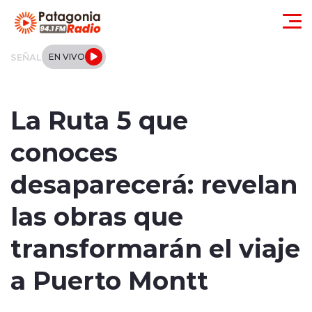
Click acá para ir directamente al contenido
SEÑAL
EN VIVO
Actualidad
La Ruta 5 que
Regionales
conoces
Local
desaparecerá: revelan
Tendencias
las obras que
Internacional
transformarán el viaje
Deportes
a Puerto Montt
Entrevistas