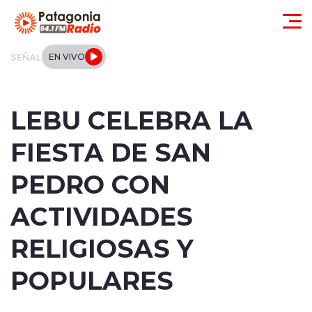
Click acá para ir directamente al contenido
SEÑAL
EN VIVO
Actualidad
LEBU CELEBRA LA
Regionales
FIESTA DE SAN
Local
PEDRO CON
Tendencias
ACTIVIDADES
Internacional
RELIGIOSAS Y
Deportes
POPULARES
Entrevistas