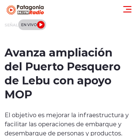
Click acá para ir directamente al contenido
SEÑAL
EN VIVO
Actualidad
Avanza ampliación
Regionales
del Puerto Pesquero
Local
de Lebu con apoyo
Tendencias
MOP
Internacional
El objetivo es mejorar la infraestructura y
Deportes
facilitar las operaciones de embarque y
Entrevistas
desembarque de personas y productos.