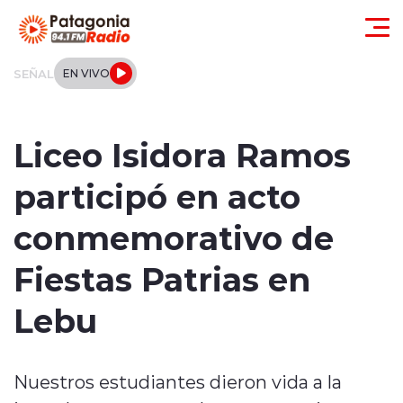
Click acá para ir directamente al contenido
SEÑAL
EN VIVO
Actualidad
Liceo Isidora Ramos
Regionales
participó en acto
Local
conmemorativo de
Tendencias
Fiestas Patrias en
Internacional
Lebu
Deportes
Nuestros estudiantes dieron vida a la
Entrevistas