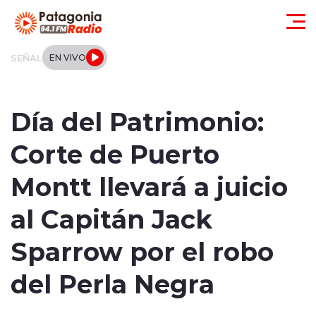
Click acá para ir directamente al contenido
SEÑAL
EN VIVO
Actualidad
Día del Patrimonio:
Regionales
Corte de Puerto
Local
Montt llevará a juicio
Tendencias
al Capitán Jack
Internacional
Sparrow por el robo
Deportes
del Perla Negra
Entrevistas