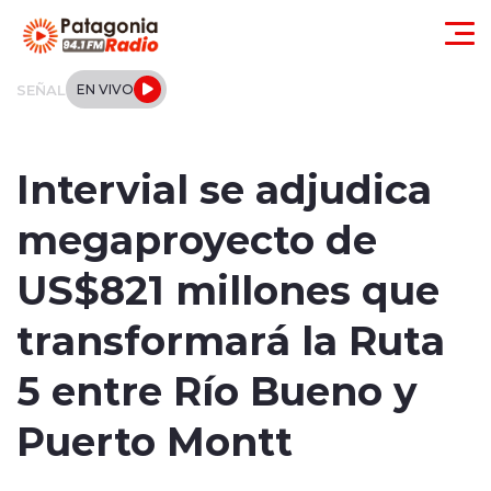
Click acá para ir directamente al contenido
SEÑAL
EN VIVO
Actualidad
Intervial se adjudica
Regionales
megaproyecto de
Local
US$821 millones que
Tendencias
transformará la Ruta
Internacional
5 entre Río Bueno y
Deportes
Puerto Montt
Entrevistas