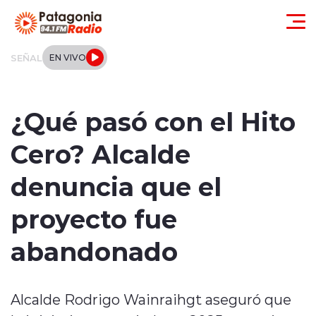
Click acá para ir directamente al contenido
SEÑAL
EN VIVO
Actualidad
¿Qué pasó con el Hito
Regionales
Cero? Alcalde
Local
denuncia que el
Tendencias
proyecto fue
Internacional
abandonado
Deportes
Alcalde Rodrigo Wainraihgt aseguró que
Entrevistas